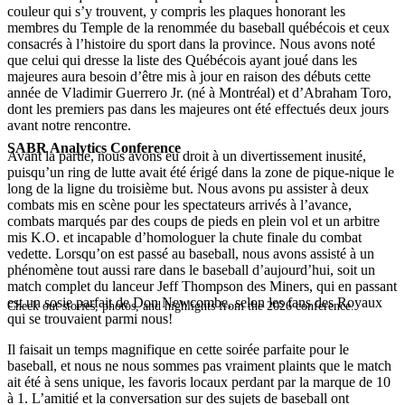
couleur qui s’y trouvent, y compris les plaques honorant les
membres du Temple de la renommée du baseball québécois et ceux
consacrés à l’histoire du sport dans la province. Nous avons noté
que celui qui dresse la liste des Québécois ayant joué dans les
majeures aura besoin d’être mis à jour en raison des débuts cette
année de Vladimir Guerrero Jr. (né à Montréal) et d’Abraham Toro,
dont les premiers pas dans les majeures ont été effectués deux jours
avant notre rencontre.
SABR Analytics Conference
Avant la partie, nous avons eu droit à un divertissement inusité,
puisqu’un ring de lutte avait été érigé dans la zone de pique-nique le
long de la ligne du troisième but. Nous avons pu assister à deux
combats mis en scène pour les spectateurs arrivés à l’avance,
combats marqués par des coups de pieds en plein vol et un arbitre
mis K.O. et incapable d’homologuer la chute finale du combat
vedette. Lorsqu’on est passé au baseball, nous avons assisté à un
phénomène tout aussi rare dans le baseball d’aujourd’hui, soit un
match complet du lanceur Jeff Thompson des Miners, qui en passant
est un sosie parfait de Don Newcombe, selon les fans des Royaux
Check out stories, photos, and highlights from the 2026 conference.
qui se trouvaient parmi nous!
Il faisait un temps magnifique en cette soirée parfaite pour le
baseball, et nous ne nous sommes pas vraiment plaints que le match
ait été à sens unique, les favoris locaux perdant par la marque de 10
à 1. L’amitié et la conversation sur des sujets de baseball ont