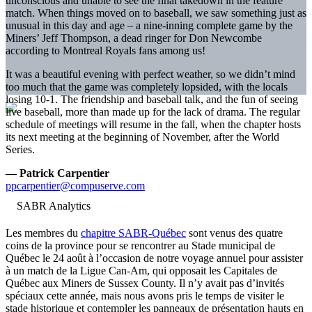
unconscious and unable to see the final takedown in the feature
match. When things moved on to baseball, we saw something just as
unusual in this day and age – a nine-inning complete game by the
Miners’ Jeff Thompson, a dead ringer for Don Newcombe
according to Montreal Royals fans among us!
It was a beautiful evening with perfect weather, so we didn’t mind
too much that the game was completely lopsided, with the locals
losing 10-1. The friendship and baseball talk, and the fun of seeing
live baseball, more than made up for the lack of drama. The regular
schedule of meetings will resume in the fall, when the chapter hosts
its next meeting at the beginning of November, after the World
Series.
— Patrick Carpentier
ppcarpentier@compuserve.com
Les membres du
chapitre SABR-Québec
sont venus des quatre
coins de la province pour se rencontrer au Stade municipal de
Québec le 24 août à l’occasion de notre voyage annuel pour assister
à un match de la Ligue Can-Am, qui opposait les Capitales de
Québec aux Miners de Sussex County. Il n’y avait pas d’invités
spéciaux cette année, mais nous avons pris le temps de visiter le
stade historique et contempler les panneaux de présentation hauts en