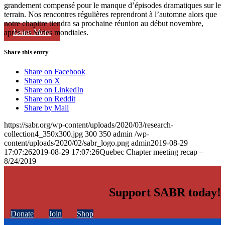
grandement compensé pour le manque d’épisodes dramatiques sur le
terrain. Nos rencontres régulières reprendront à l’automne alors que
notre chapitre tiendra sa prochaine réunion au début novembre,
Learn More
après les Séries mondiales.
Share this entry
Share on Facebook
Share on X
Share on LinkedIn
Share on Reddit
Share by Mail
https://sabr.org/wp-content/uploads/2020/03/research-
collection4_350x300.jpg
300
350
admin
/wp-
content/uploads/2020/02/sabr_logo.png
admin
2019-08-29
17:07:26
2019-08-29 17:07:26
Quebec Chapter meeting recap –
8/24/2019
Support SABR today!
Donate
Join
Shop