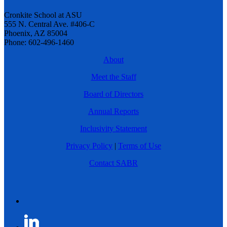
Cronkite School at ASU
555 N. Central Ave. #406-C
Phoenix, AZ 85004
Phone: 602-496-1460
About
Meet the Staff
Board of Directors
Annual Reports
Inclusivity Statement
Privacy Policy
|
Terms of Use
Contact SABR