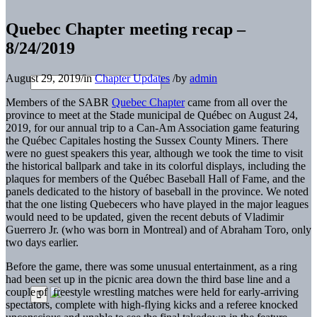
Quebec Chapter meeting recap –
8/24/2019
August 29, 2019
/
in
Chapter Updates
/
by
admin
Members of the SABR
Quebec Chapter
came from all over the
province to meet at the Stade municipal de Québec on August 24,
2019, for our annual trip to a Can-Am Association game featuring
the Québec Capitales hosting the Sussex County Miners. There
were no guest speakers this year, although we took the time to visit
the historical ballpark and take in its colorful displays, including the
plaques for members of the Québec Baseball Hall of Fame, and the
panels dedicated to the history of baseball in the province. We noted
that the one listing Quebecers who have played in the major leagues
would need to be updated, given the recent debuts of Vladimir
Guerrero Jr. (who was born in Montreal) and of Abraham Toro, only
two days earlier.
Before the game, there was some unusual entertainment, as a ring
had been set up in the picnic area down the third base line and a
couple of freestyle wrestling matches were held for early-arriving
spectators, complete with high-flying kicks and a referee knocked