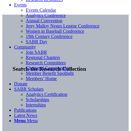
Events
Events Calendar
Analytics Conference
Annual Convention
Jerry Malloy Negro League Conference
Women in Baseball Conference
19th Century Conference
SABR Day
Community
Join SABR
Regional Chapters
Research Committees
Chartered Communities
Search the Research Collection
Member Benefit Spotlight
Members’ Home
Donate
SABR Scholars
Analytics Certification
Scholarships
Internships
Publications
Latest News
Menu
Menu