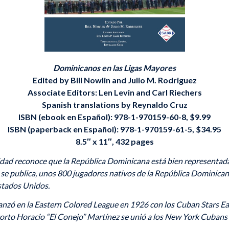
Dominicanos en las Ligas Mayores
Edited by Bill Nowlin and Julio M. Rodriguez
Associate Editors: Len Levin and Carl Riechers
Spanish translations by Reynaldo Cruz
ISBN (ebook en Español): 978-1-970159-60-8, $9.99
ISBN (paperback en Español): 978-1-970159-61-5, $34.95
8.5″ x 11″, 432 pages
lidad reconoce que la República Dominicana está bien representada
o se publica, unos 800 jugadores nativos de la República Dominica
stados Unidos.
anzó en la Eastern Colored League en 1926 con los Cuban Stars East
corto Horacio “El Conejo” Martínez se unió a los New York Cubans 