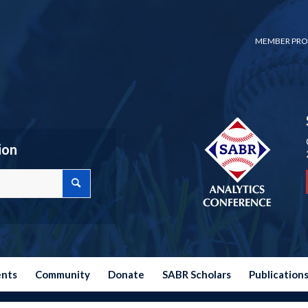
MEMBER PRO
ion
ents
Community
Donate
SABR Scholars
Publication