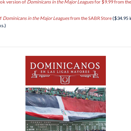
ook version of
Dominicans in the Major Leagues
for $9.99 from th
of
Dominicans in the Major Leagues
from the SABR Store
($34.95 i
s.)