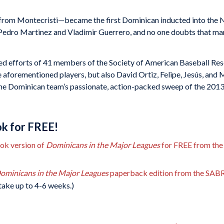
 from Montecristi—became the first Dominican inducted into the N
edro Martinez and Vladimir Guerrero, and no one doubts that man
d efforts of 41 members of the Society of American Baseball Res
e aforementioned players, but also David Ortiz, Felipe, Jesús, an
f the Dominican team’s passionate, action-packed sweep of the 201
k for FREE!
ook version of
Dominicans in the Major Leagues
for FREE from the
ominicans in the Major Leagues
paperback edition from the SABR
 take up to 4-6 weeks.)