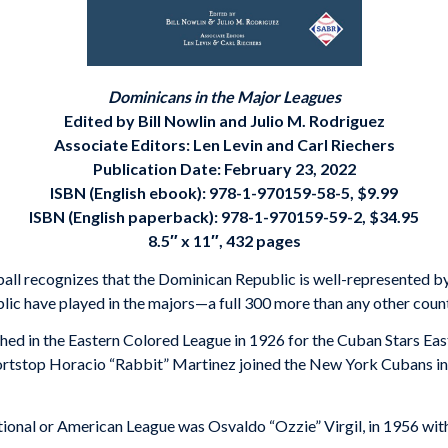
Dominicans in the Major Leagues
Edited by Bill Nowlin and Julio M. Rodriguez
Associate Editors: Len Levin and Carl Riechers
Publication Date: February 23, 2022
ISBN (English ebook): 978-1-970159-58-5, $9.99
ISBN (English paperback): 978-1-970159-59-2, $34.95
8.5″ x 11″, 432 pages
ll recognizes that the Dominican Republic is well-represented by
ic have played in the majors—a full 300 more than any other countr
hed in the Eastern Colored League in 1926 for the Cuban Stars Eas
shortstop Horacio “Rabbit” Martinez joined the New York Cubans in
ational or American League was Osvaldo “Ozzie” Virgil, in 1956 wit