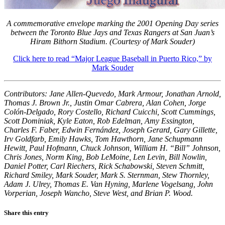
A commemorative envelope marking the 2001 Opening Day series
between the Toronto Blue Jays and Texas Rangers at San Juan’s
Hiram Bithorn Stadium. (Courtesy of Mark Souder)
Click here to read “Major League Baseball in Puerto Rico,” by
Mark Souder
Contributors: Jane Allen-Quevedo, Mark Armour, Jonathan Arnold,
Thomas J. Brown Jr., Justin Omar Cabrera, Alan Cohen, Jorge
Colón-Delgado, Rory Costello, Richard Cuicchi, Scott Cummings,
Scott Dominiak, Kyle Eaton, Rob Edelman, Amy Essington,
Charles F. Faber, Edwin Fernández, Joseph Gerard, Gary Gillette,
Irv Goldfarb, Emily Hawks, Tom Hawthorn, Jane Schupmann
Hewitt, Paul Hofmann, Chuck Johnson, William H. “Bill” Johnson,
Chris Jones, Norm King, Bob LeMoine, Len Levin, Bill Nowlin,
Daniel Potter, Carl Riechers, Rick Schabowski, Steven Schmitt,
Richard Smiley, Mark Souder, Mark S. Sternman, Stew Thornley,
Adam J. Ulrey, Thomas E. Van Hyning, Marlene Vogelsang, John
Vorperian, Joseph Wancho, Steve West, and Brian P. Wood.
Share this entry