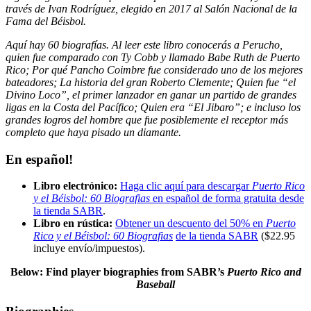
través de Ivan Rodríguez, elegido en 2017 al Salón Nacional de la
Fama del Béisbol.
Aquí hay 60 biografías. Al leer este libro conocerás a Perucho,
quien fue comparado con Ty Cobb y llamado Babe Ruth de Puerto
Rico; Por qué Pancho Coimbre fue considerado uno de los mejores
bateadores; La historia del gran Roberto Clemente; Quien fue “el
Divino Loco”, el primer lanzador en ganar un partido de grandes
ligas en la Costa del Pacífico; Quien era “El Jibaro”; e incluso los
grandes logros del hombre que fue posiblemente el receptor más
completo que haya pisado un diamante.
En español!
Libro electrónico:
Haga clic aquí para descargar
Puerto Rico
y el Béisbol: 60 Biografias
en español de forma gratuita desde
la tienda SABR
.
Libro en rústica:
Obtener un descuento del 50% en
Puerto
Rico y el Béisbol: 60 Biografias
de la tienda SABR
($22.95
incluye envío/impuestos)
.
Below: Find player biographies
from SABR’s
Puerto Rico and
Baseball