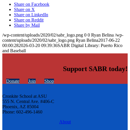
Share on Facebook
Share on X
Share on LinkedIn
Share on Reddit
Share by Mail
/wp-content/uploads/2020/02/sabr_logo.png
0
0
Ryan Belina
/wp-
content/uploads/2020/02/sabr_logo.png
Ryan Belina
2017-06-22
00:00:28
2026-03-20 09:39:36
SABR Digital Library: Puerto Rico
and Baseball
Support SABR today!
Donate
Join
Shop
Cronkite School at ASU
555 N. Central Ave. #406-C
Phoenix, AZ 85004
Phone: 602-496-1460
About