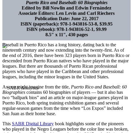
Puerto Rico and Baseball: 60 Biographies
Edited by Bill Nowlin and Edwin Fernández
Associate Editors: Len Levin and Carl Riechers
Publication Date: June 22, 2017
ISBN (paperback):
978-1-943816-53-8, $39.95
ISBN (ebook):
978-1-943816-52-1, $9.99
8.5″ x 11″, 430 pages
Baseball in Puerto Rico has a long history, dating back to the
nineteenth century and now extending into the twenty-first. As of
the end of 2016, there have been 323 players born in Puerto Rico or
descended from Puerto Rican natives who have played in the major
leagues. But there are thousands of Puerto Rican professional
players who have played in the Caribbean and other professional
leagues, including the minor leagues in the United States.
As one might imagine from the title,
Puerto Rico and Baseball: 60
Biographies
contains 60 biographies of players — but it also has
two “ballpark bios” and an article on major-league games played in
Puerto Rico, both spring training exhibition games and several
regular-season games from the time when “Los Expos” included
San Juan as their home base.
This
SABR Digital Library
book highlights some of the pioneers
who played in the Negro Leagues before the color line was broken,