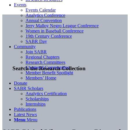
Events
Events Calendar
Analytics Conference
Annual Convention
Jerry Malloy Negro League Conference
Women in Baseball Conference
19th Century Conference
SABR Day
Community
Join SABR
Regional Chapters
Research Committees
Chartered Communities
Search the Research Collection
Member Benefit Spotlight
Members’ Home
Donate
SABR Scholars
Analytics Certification
Scholarships
Internships
Publications
Latest News
Menu
Menu