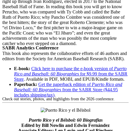
right up through Ivan Rodriguez, elected in 2017 to the National
Baseball Hall of Fame. In reading this book you will get to know
Perucho, who was compared with Ty Cobb and called the Babe
Ruth of Puerto Rico; why Pancho Coimbre was considered one of
the best hitters; the story of the great Roberto Clemente; who was
“el Divino Loco,” the first pitcher to win a major-league game on
the Pacific Coast; who was “El Jibaro”; and even the great
achievements of the man who was possibly the most complete
catcher who ever stepped on a diamond.
SABR Analytics Conference
This book also represents the collaborative efforts of 46 authors and
editors from the Society for American Baseball Research (SABR).
E-book:
Click here to purchase the e-book version of
Puerto
Rico and Baseball: 60 Biographies
for $9.99 from the SABR
Store
. Available in PDF, MOBI, and EPUB/Kindle formats.
Paperback:
Get the paperback edition of
Puerto Rico and
Baseball: 60 Biographies
from the SABR Store ($44.95
includes shipping/tax)
.
Check out stories, photos, and highlights from the 2026 conference.
Puerto Rico y el Béisbol: 60 Biografias
Edited by Bill Nowlin and Edwin Fernández
Associate Editors: Len Levin and Carl Riechers