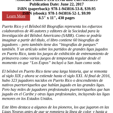
Publication Date: June 22, 2017
ISBN (paperback):
978-1-943816-53-8, $39.95
ISBN (ebook):
978-1-943816-52-1, $9.99
Learn More
8.5″ x 11″, 430 pages
Puerto Rico y el Béisbol:60 Biografías representa los esfuerzos
colaborativos de 46 autores y editores de la Sociedad para la
Investigación del Béisbol Americano (SABR). Como se podría
imaginar a partir del título, el libro contiene 60 biografías de
jugadores – pero también tiene dos “biografías de parques”
también. Y un artículo sobre los partidos de grandes ligas jugados
en Puerto Rico, tanto los juegos de exhibición de entrenamiento de
primavera como varios juegos de temporada regular desde el
momento en que “Los Expos” incluyó a San Juan como sede.
El béisbol en Puerto Rico tiene una larga historia, que se remonta
al siglo XIX y ahora se extiende hasta el siglo XXI. Al final de 2016,
hubo 323 jugadores nacidos en Puerto Rico o descendientes de
nativos puertorriqueños que habían jugado en las grandes ligas.
Pero hay miles de jugadores profesionales puertorriqueños que han
jugado en el Caribe y otras ligas profesionales, incluyendo las ligas
menores en los Estados Unidos.
Este libro destaca a algunos de los pioneros, los que jugaron en las
Ligas Negras antes de que se rompiera la línea de color, y hasta a